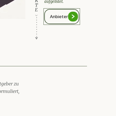
K
aufgelistet.
T
E
Anbieter
tgeber zu
ormuliert,