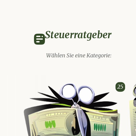
Steuerratgeber
W
ä
h
l
e
n
S
i
e
e
i
n
e
Kategorie
:
Steuerarten
Steuererklär
25