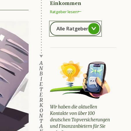
Einkommen
Ratgeber lesen
Alle Ratgeber
A
N
B
I
E
T
E
R
K
Wir haben die aktuellen
O
Kontakte von über 100
N
deutschen Topversicherungen
T
A
und Finanzanbietern für Sie