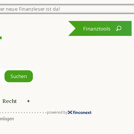
Der neue Finanzleser ist da!
Finanztools
Fragen Sie unseren
KI-Agenten LEO
Suchen
Recht
Recht
powered by
anlagen
euern, Finanzen, Versicheru