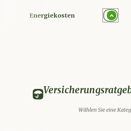
Energiekosten
Versicherungsratge
W
ä
h
l
e
n
S
i
e
e
i
n
e
Kateg