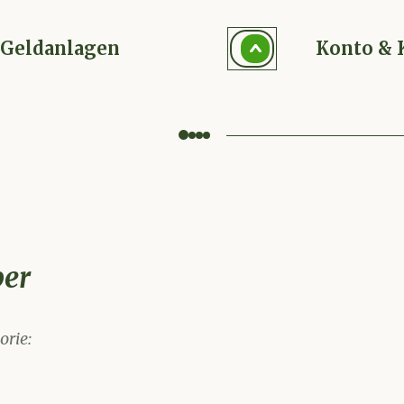
Geldanlagen
Konto & 
ber
orie
: