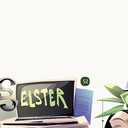
ung
Steuerpflichtige
52