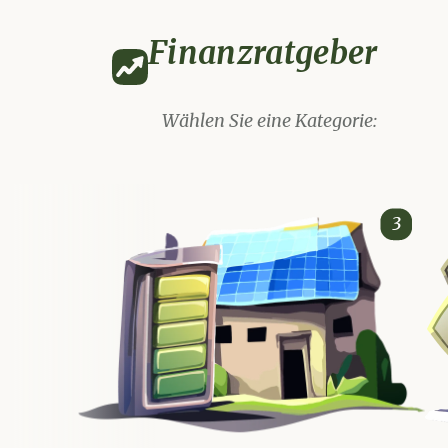
Finanzratgeber
W
ä
h
l
e
n
S
i
e
e
i
n
e
Kategorie
:
Energiekosten
Geldanlage
3