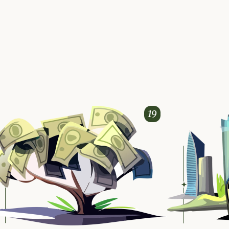
n
Konto & Karten
Kredite & Bauen
19