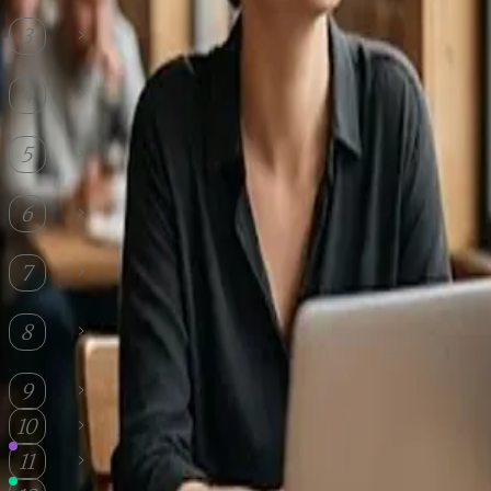
es und was sind die Unterschiede?
Welche Lebensversicherer führen 2026 die
3
Tests an?
Wie haben sich Verzinsung und
4
Überschussbeteiligung 2026 entwickelt?
Wie viel Versicherungssumme braucht Ihre
5
Familie wirklich?
Wie wirken sich Lebensversicherungen
6
steuerlich aus?
Was tun, wenn Sie Ihre Versicherung nicht
7
mehr zahlen können?
Welche Rolle spielt die betriebliche
8
Altersvorsorge?
Fazit
9
Häufig gestellte Fragen
10
Lebensversicherung
11
Checkliste