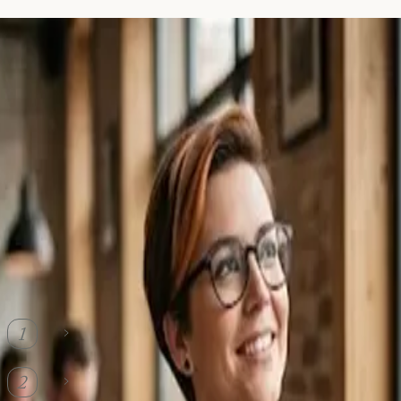
Erstellt von der
Finanzleser-Redaktion
.
Verantwortlich für den Inhalt: Finconext GmbH, Frankfurt am Main.
10. Juni 2026
Unsere Inhalte entstehen mit KI-Unterstützung und werden vor
Veröffentlichung redaktionell geprüft.
Inhaltsverzeichnis
Lebensversicherung 2026: Der umfassende
1
Ratgeber
Welche Arten von Lebensversicherungen gibt
2