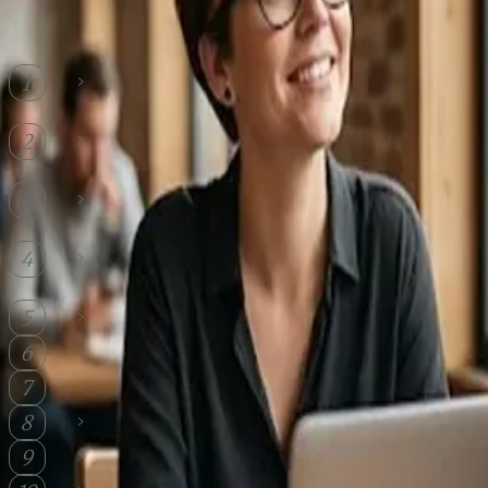
Inhaltsverzeichnis
Der Bußgeldkatalog 2026: Aktuelle
1
Sanktionen für Verkehrsverstöße
Wie funktioniert das Punktesystem in
2
Deutschland?
Was sind die aktuellen Bußgelder für
3
Geschwindigkeitsverstöße?
Wie sind die Bußgelder bei anderen
4
Verkehrsverstößen gestaffelt?
Welche wichtigen Änderungen gibt es 2026?
5
Wie funktioniert das Bußgeldverfahren?
6
Probezeit und besondere Regelungen
7
Rechtliche Grundlagen und Struktur
8
Fazit
9
Häufig gestellte Fragen