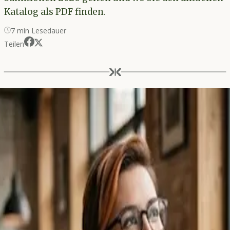
Katalog als PDF finden.
7
min Lesedauer
Teilen
Erstellt von der
Finanzleser-Redaktion
.
Verantwortlich für den Inhalt: Finconext GmbH, Frankfurt am Main.
09. Juni 2026
Unsere Inhalte entstehen mit KI-Unterstützung und werden vor
Veröffentlichung redaktionell geprüft.